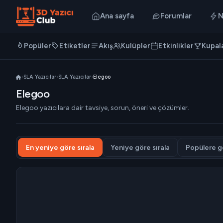
Ana sayfa
Forumlar
N
Popüler
Etiketler
Akış
Kulüpler
Etkinlikler
Kupal
SLA Yazıcılar
SLA Yazıcılar
Elegoo
Elegoo
Elegoo yazıcılara dair tavsiye, sorun, öneri ve çözümler.
En yeniye göre sırala
Yeniye göre sırala
Popülere gö