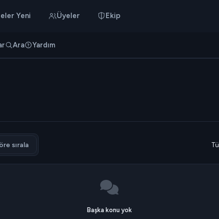
eler Yeni
Üyeler
Ekip
ar
Ara
Yardım
re sırala
Tü
Başka konu yok