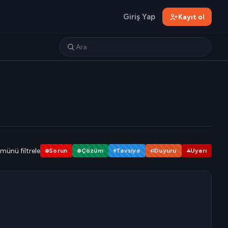
Giriş Yap
Kayıt ol
münü filtrele
Sorun
Çözüm
Tavsiye
Duyuru
Uyarı