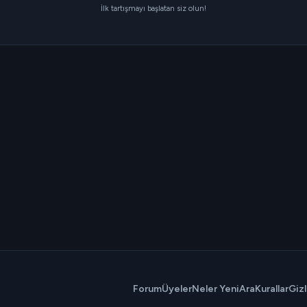
İlk tartışmayı başlatan siz olun!
Forum
Üyeler
Neler Yeni
Ara
Kurallar
Gizl